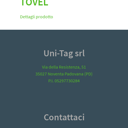
TOVEL
Dettagli prodotto
Uni-Tag srl
Via della Resistenza, 51
35027 Noventa Padovana (PD)
P.I. 05297730284
Contattaci