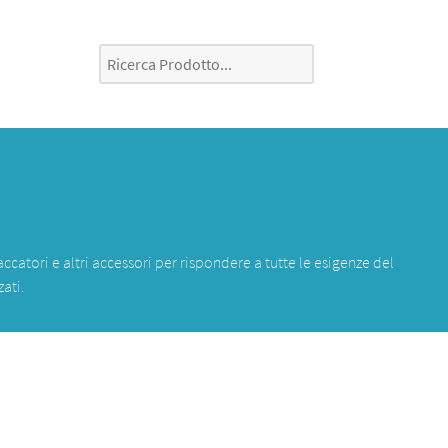
accatori e altri accessori per rispondere a tutte le esigenze del
ati.