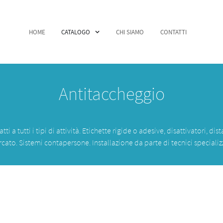
HOME
CATALOGO
CHI SIAMO
CONTATTI
Antitaccheggio
 tutti i tipi di attività. Etichette rigide o adesive, disattivatori, dist
cato. Sistemi contapersone. Installazione da parte di tecnici specializz