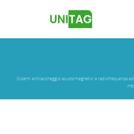
Sistemi antitaccheggio acustomagnetici e radiofrequenza adatti a
mer